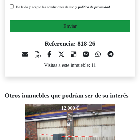
He leído y acepto las condiciones de uso y
política de privacidad
Enviar
Referencia: 818-26
Visitas a este inmueble: 11
Otros inmuebles que podrían ser de su interés
818-26
818-26
818
12.000 €
12.720 €