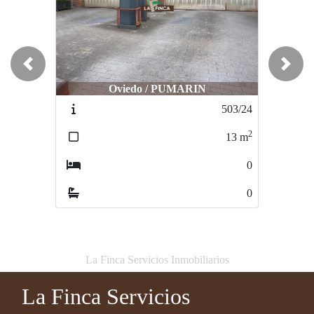
Previous
Next
Oviedo / PUMARIN
Oviedo / Centro
503/24
38/24
2
2
13
m
13
m
0
0
0
0
La Finca Servicios Inmobiliarios
La Finca Servicios