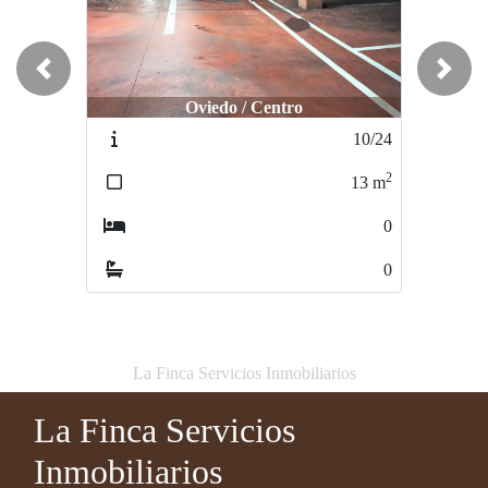
Previous
Next
Oviedo / Centro
Oviedo / Centro
10/24
370/24
2
2
13
m
12
m
0
0
0
0
La Finca Servicios Inmobiliarios
La Finca Servicios
Inmobiliarios