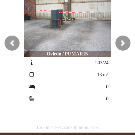
Previous
Next
Oviedo / PUMARIN
Oviedo / Centro
503/24
38/24
2
2
13
m
13
m
0
0
0
0
La Finca Servicios Inmobiliarios