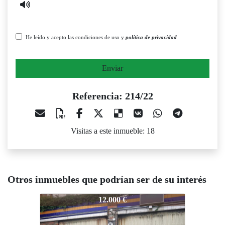
He leído y acepto las condiciones de uso y
política de privacidad
Enviar
Referencia: 214/22
Visitas a este inmueble: 18
Otros inmuebles que podrían ser de su interés
214/22
214/22
21
12.000 €
12.720 €