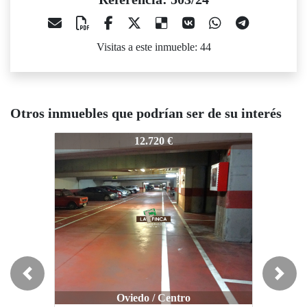
Visitas a este inmueble: 44
Otros inmuebles que podrían ser de su interés
503/24
503/24
50
12.720 €
11.500 €
Previous
Next
Oviedo / Centro
Oviedo / Centro