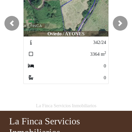
Previous
Next
Oviedo / AYONES
Oviedo / San Esteban de las Cruces
342/24
4
2
2
3364
m
20050
m
0
0
0
0
La Finca Servicios Inmobiliarios
La Finca Servicios