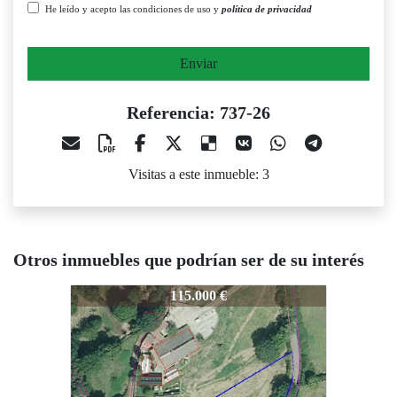
He leído y acepto las condiciones de uso y
política de privacidad
Enviar
Referencia: 737-26
Visitas a este inmueble: 3
Otros inmuebles que podrían ser de su interés
737-26
737-26
115.000 €
120.000 €