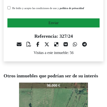
He leído y acepto las condiciones de uso y
política de privacidad
Enviar
Referencia: 327/24
Visitas a este inmueble: 56
Otros inmuebles que podrían ser de su interés
327/24
327/24
98.000 €
115.000 €