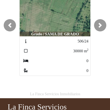
Previous
Next
Grado / SAMA DE GRADO
Oviedo / AYONES
506/24
342/24
2
2
30000
m
3364
m
0
0
0
0
La Finca Servicios Inmobiliarios
La Finca Servicios