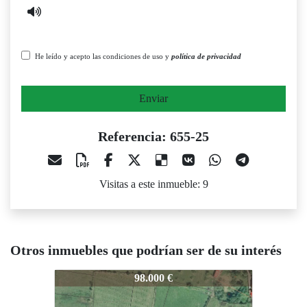
He leído y acepto las condiciones de uso y
política de privacidad
Enviar
Referencia: 655-25
Visitas a este inmueble: 9
Otros inmuebles que podrían ser de su interés
655-25
655-25
65
98.000 €
115.000 €