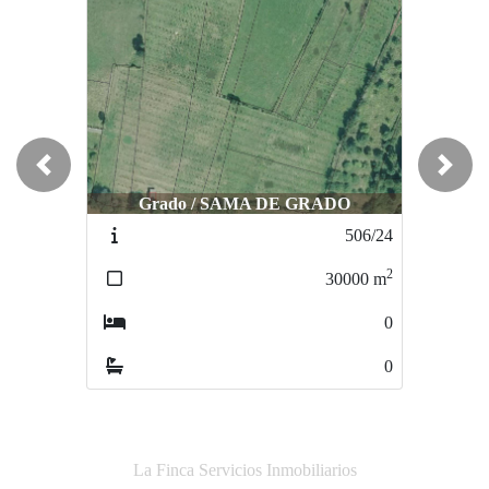
Previous
Next
Grado / SAMA DE GRADO
Oviedo / AYONES
506/24
342/24
2
2
30000
m
3364
m
0
0
0
0
La Finca Servicios Inmobiliarios