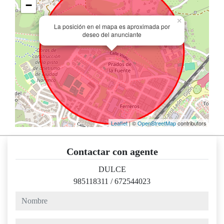
−
×
La posición en el mapa es aproximada por
deseo del anunciante
Leaflet
| ©
OpenStreetMap
contributors
Contactar con agente
DULCE
985118311
/
672544023
nombre
teléfono