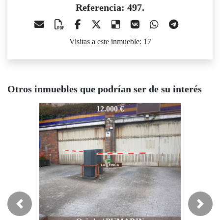
Referencia: 497.
Visitas a este inmueble: 17
Otros inmuebles que podrían ser de su interés
497.
497.
49
12.000 €
12.720 €
Previous
Next