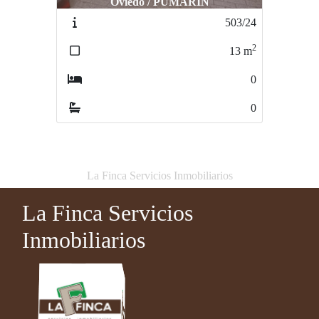
Oviedo / PUMARIN
Oviedo / Centro
503/24
38/24
2
2
13
m
13
m
0
0
0
0
La Finca Servicios Inmobiliarios
La Finca Servicios
Inmobiliarios