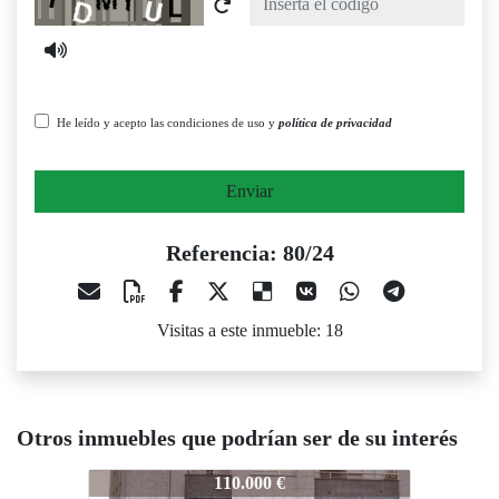
He leído y acepto las condiciones de uso y
política de privacidad
Enviar
Referencia: 80/24
Visitas a este inmueble: 18
Otros inmuebles que podrían ser de su interés
80/24
80/24
80/2
110.000 €
124.000 €