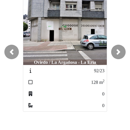
Previous
Next
Oviedo / La Argañosa - La Ería
Oviedo / Centro
92/23
105/24
2
2
128
m
130
m
0
4
0
1