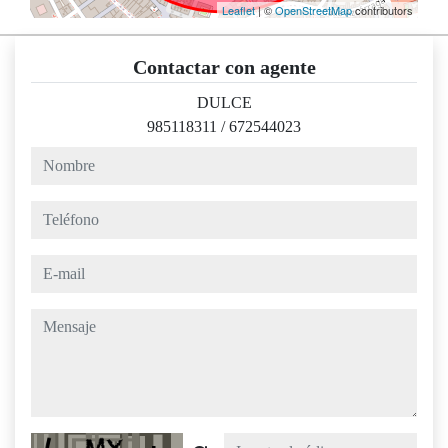
Leaflet
| ©
OpenStreetMap
contributors
Contactar con agente
DULCE
985118311
/
672544023
nombre
teléfono
e-mail
mensaje
Captcha