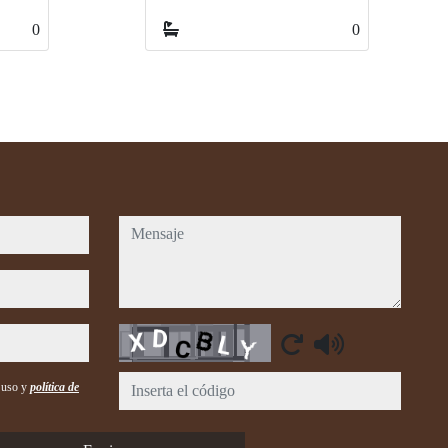
0
0
mensaje
Captcha
e uso y
política de