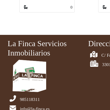
0
La Finca Servicios
Direcc
Inmobiliarios
C/ F
330
985118311
info@la-finca.es