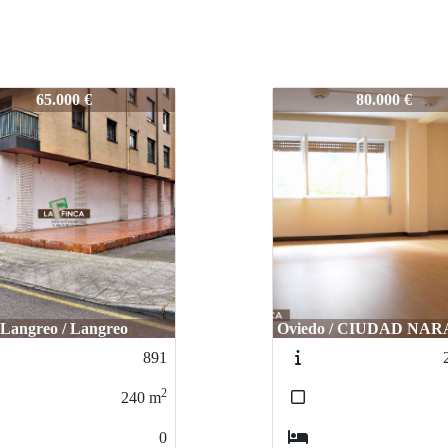
3
119/23
80.000 €
95.000 €
do / CIUDAD NARANCO
Oviedo / La Corredo
254-26
2
60
m
4