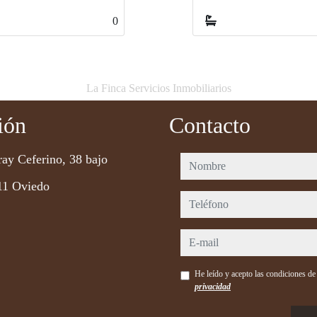
0
La Finca Servicios Inmobiliarios
ión
Contacto
ray Ceferino, 38 bajo
nombre
11 Oviedo
teléfono
e-mail
He leído y acepto las condiciones d
privacidad