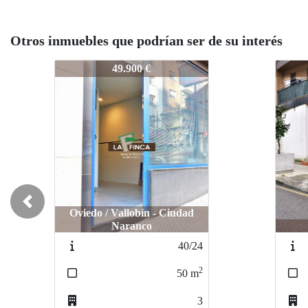
Otros inmuebles que podrían ser de su interés
119/23
119/2
65.000 €
Previous
Langreo / Langreo
Ovie
891
2
240
m
0