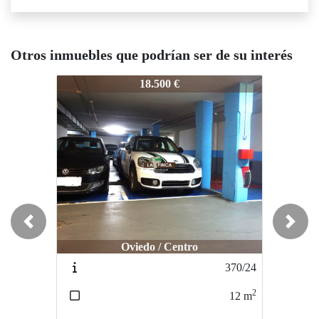
Otros inmuebles que podrían ser de su interés
340/24
340/24
340
18.500 €
17.500 €
Previous
Next
Oviedo / Centro
Oviedo / Centro
370/24
206/24
2
2
12
m
13
m