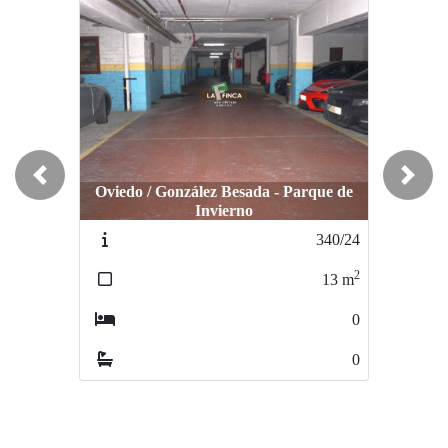
Previous
Next
Oviedo / González Besada - Parque de
Invierno
Oviedo / Centro
340/24
38/24
2
2
13
m
13
m
0
0
0
0