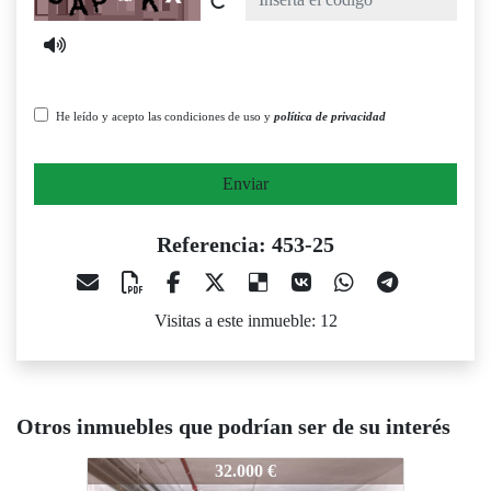
He leído y acepto las condiciones de uso y
política de privacidad
Enviar
Referencia: 453-25
Visitas a este inmueble: 12
Otros inmuebles que podrían ser de su interés
453-25
453-25
45
32.000 €
12.720 €