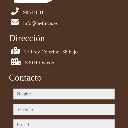
985118311
info@la-finca.es
Dirección
C/ Fray Ceferino, 38 bajo
33011 Oviedo
Contacto
nombre
teléfono
e-mail