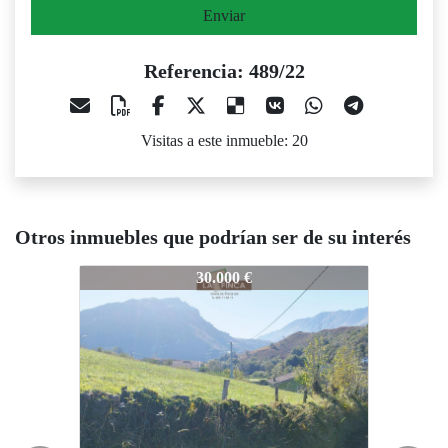
Enviar
Referencia: 489/22
Visitas a este inmueble: 20
Otros inmuebles que podrían ser de su interés
489/22
489/22
48
30.000 €
35.000 €