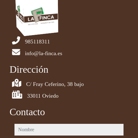
985118311
info@la-finca.es
Dirección
C/ Fray Ceferino, 38 bajo
33011 Oviedo
Contacto
nombre