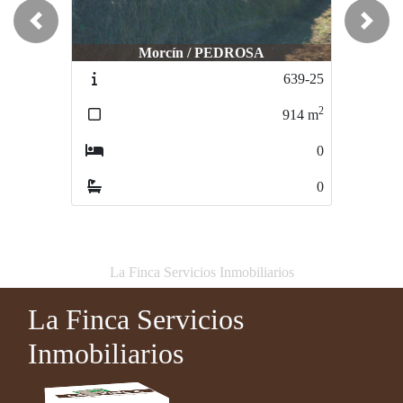
Previous
Next
Morcín / PEDROSA
Morcín / PEDROSA
639-25
641-25
2
2
914
m
1436
m
0
0
0
0
La Finca Servicios Inmobiliarios
La Finca Servicios
Inmobiliarios