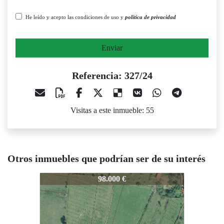
He leído y acepto las condiciones de uso y
política de privacidad
Enviar
Referencia: 327/24
Visitas a este inmueble: 55
Otros inmuebles que podrían ser de su interés
327/24
327/24
32
98.000 €
115.000 €