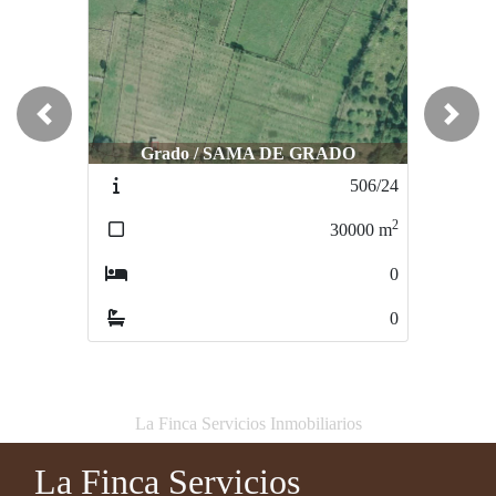
Previous
Next
Grado / SAMA DE GRADO
Oviedo / AYONES
506/24
342/24
2
2
30000
m
3364
m
0
0
0
0
La Finca Servicios Inmobiliarios
La Finca Servicios