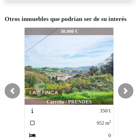
Otros inmuebles que podrían ser de su interés
630-25
630-25
63
30.000 €
30.000 €
Previous
Next
Carreño / PRENDES
Morcín / PEDROSA
350/1
639-25
2
2
952
m
914
m
0
0