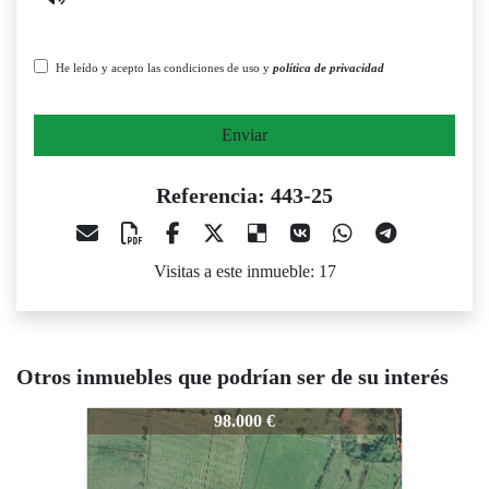
He leído y acepto las condiciones de uso y
política de privacidad
Enviar
Referencia: 443-25
Visitas a este inmueble: 17
Otros inmuebles que podrían ser de su interés
443-25
443-25
443-25
98.000 €
115.000 €