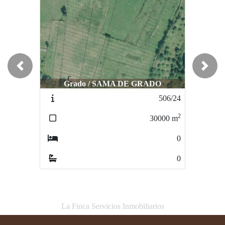
Previous
Next
Grado / SAMA DE GRADO
Oviedo / AYONES
506/24
342/24
2
2
30000
m
3364
m
0
0
0
0
La Finca Servicios Inmobiliarios