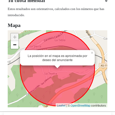
Tu cuota mensual
0
Estos resultados son orientativos, calculados con los números que has
introducido.
Mapa
+
−
×
La posición en el mapa es aproximada por
deseo del anunciante
Leaflet
| ©
OpenStreetMap
contributors