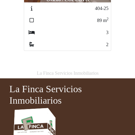
404-25
813/26
2
2
89
m
324
m
3
5
2
2
La Finca Servicios Inmobiliarios
La Finca Servicios
Inmobiliarios