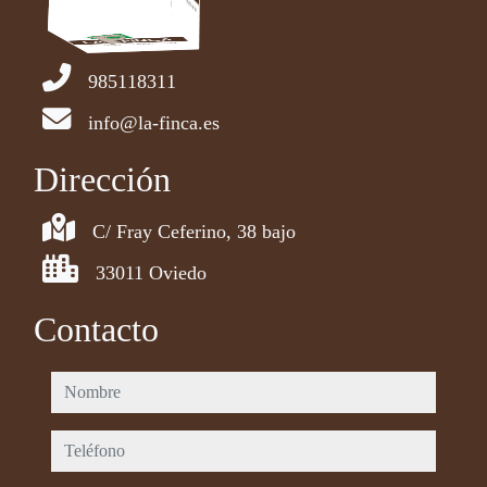
985118311
info@la-finca.es
Dirección
C/ Fray Ceferino, 38 bajo
33011 Oviedo
Contacto
nombre
teléfono