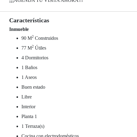
¡¡¡AGENDA TU VISITA AHORA!!!
Características
Inmueble
2
90 M
Construidos
2
77 M
Útiles
4 Dormitorios
1 Baños
1 Aseos
Buen estado
Libre
Interior
Planta 1
1 Terraza(s)
Cocina con electrodomésticos