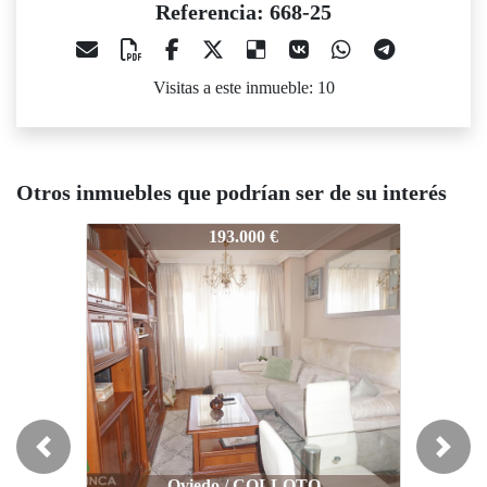
Referencia: 668-25
Visitas a este inmueble: 10
Otros inmuebles que podrían ser de su interés
8-25
668-25
668-25
193.000 €
280.000 €
Previous
Next
Oviedo / COLLOTO
Ribadesella Concejo / COLLERA
Ribade