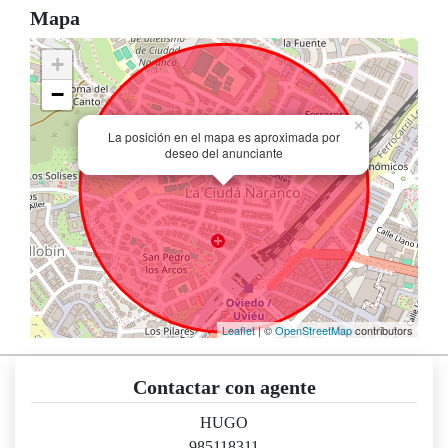
Mapa
+
−
×
La posición en el mapa es aproximada por
deseo del anunciante
Leaflet
| ©
OpenStreetMap
contributors
Contactar con agente
HUGO
985118311