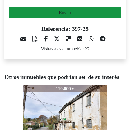
Enviar
Referencia: 397-25
Visitas a este inmueble: 22
Otros inmuebles que podrían ser de su interés
97-25
397-25
397-25
110.000 €
60.000 €