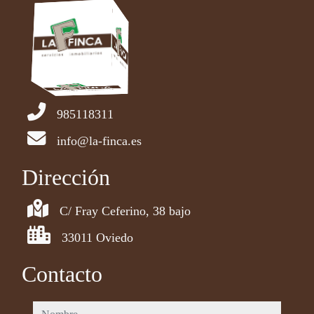
985118311
info@la-finca.es
Dirección
C/ Fray Ceferino, 38 bajo
33011 Oviedo
Contacto
nombre