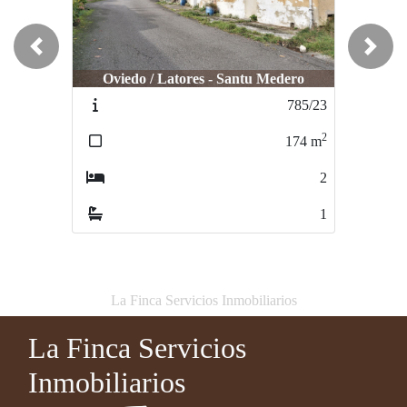
Previous
Next
Oviedo / Latores - Santu Medero
Oviedo / GRADO
785/23
373
2
2
174
m
120
m
2
0
1
0
La Finca Servicios Inmobiliarios
La Finca Servicios
Inmobiliarios