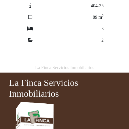
404-25
785/23
2
2
89
m
174
m
3
2
2
1
La Finca Servicios Inmobiliarios
La Finca Servicios
Inmobiliarios