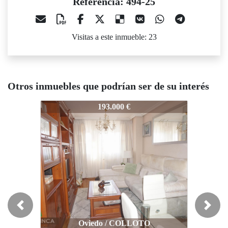
Referencia: 494-25
Visitas a este inmueble: 23
Otros inmuebles que podrían ser de su interés
94-25
494-25
494-25
193.000 €
110.000 €
Previous
Next
Oviedo / COLLOTO
Oviedo / Latores - Santu Medero
Ovied