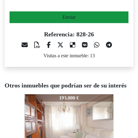
Enviar
Referencia: 828-26
Visitas a este inmueble: 13
Otros inmuebles que podrían ser de su interés
8-26
828-26
828-26
193.000 €
280.000 €