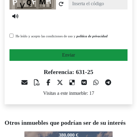
Captcha
He leído y acepto las condiciones de uso y
política de privacidad
Enviar
Referencia: 631-25
Visitas a este inmueble: 17
Otros inmuebles que podrían ser de su interés
1-25
631-25
631-25
380.000 €
193.000 €