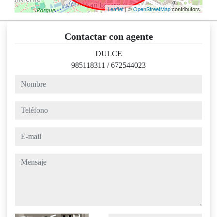
Leaflet
| ©
OpenStreetMap
contributors
Contactar con agente
DULCE
985118311
/
672544023
nombre
teléfono
e-mail
mensaje