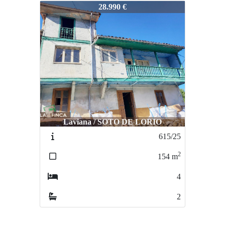
59-26
28.990 €
Laviana / SOTO DE LORIO
615/25
2
154
m
4
2