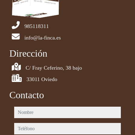
985118311
info@la-finca.es
Dirección
C/ Fray Ceferino, 38 bajo
33011 Oviedo
Contacto
nombre
teléfono