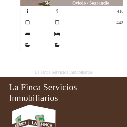
Oviedo / Sograndio
410/23
2
442
m
8
5
La Finca Servicios Inmobiliarios
La Finca Servicios
Inmobiliarios