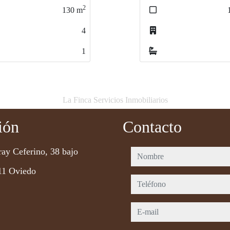
2
115
m
0
1
La Finca Servicios Inmobiliarios
ión
Contacto
ray Ceferino, 38 bajo
nombre
11 Oviedo
teléfono
e-mail