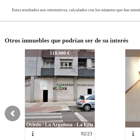
Estos resultados son orientativos, calculados con los números que has intro
Otros inmuebles que podrían ser de su interés
414-25
414-2
124.000 €
Previous
Oviedo / Centro
Ovied
105/24