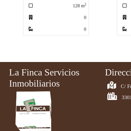
2
130
m
4
1
La Finca Servicios
Direcc
Inmobiliarios
C/ F
330