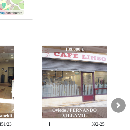
Map
contributors
414-25
65.000 €
Next
DO
Langreo / Langreo
392-25
891