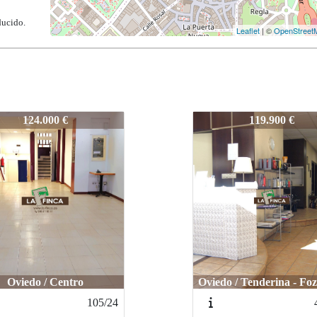
ducido.
Leaflet
| ©
OpenStreet
5
414-25
119.900 €
139.000 €
Oviedo / FERNAN
o / Tenderina - Fozaneldi
VILLAMIL
451/23