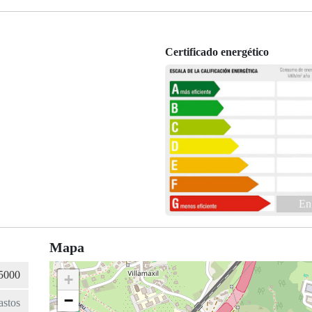
Certificado energético
En
Mapa
+
−