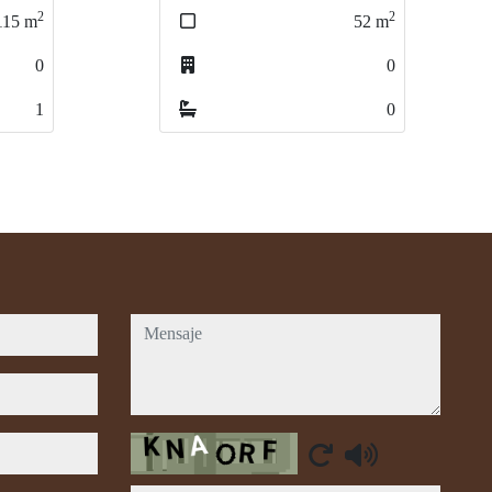
2
2
52
m
240
m
0
0
0
0
mensaje
Captcha