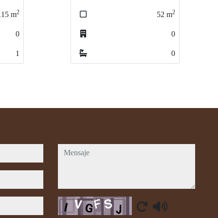
2
2
52
m
240
m
0
0
0
0
mensaje
Captcha