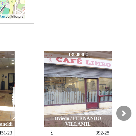
Map
contributors
731-26
65.000 €
Next
DO
Langreo / Langreo
392-25
891