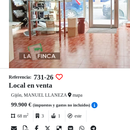
731-26
Referencia:
Local en venta
Gijón, MANUEL LLANEZA
mapa
99.900 €
(impuestos y gastos no incluídos)
2
68 m
3
1
este