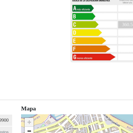
360.5
Mapa
+
−