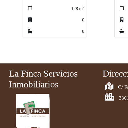
2
130
m
4
1
La Finca Servicios
Direcc
Inmobiliarios
C/ F
330