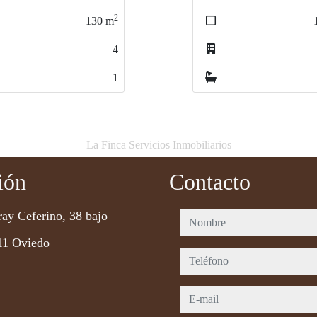
2
115
m
0
1
La Finca Servicios Inmobiliarios
ión
Contacto
ray Ceferino, 38 bajo
nombre
11 Oviedo
teléfono
e-mail