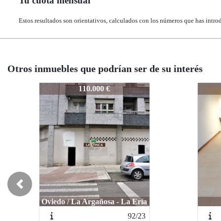
Tu cuota mensual
Estos resultados son orientativos, calculados con los números que has intro
Otros inmuebles que podrían ser de su interés
731-26
731-2
124.000 €
Previous
Oviedo / Centro
Ovied
105/24