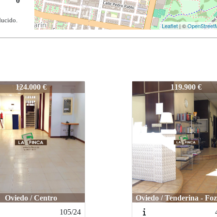
0
ducido.
Leaflet
| ©
OpenStreet
6
731-26
119.900 €
139.000 €
Oviedo / FERNAN
o / Tenderina - Fozaneldi
VILLAMIL
451/23