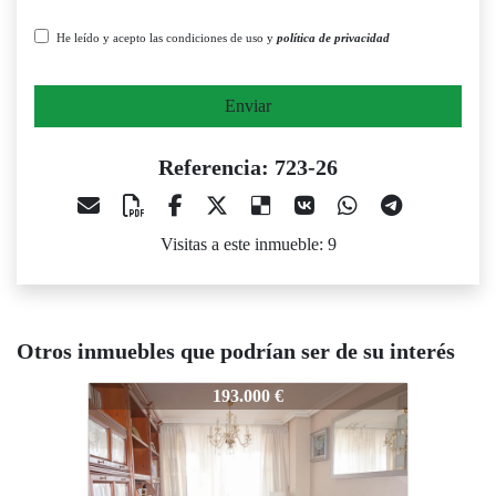
He leído y acepto las condiciones de uso y
política de privacidad
Enviar
Referencia: 723-26
Visitas a este inmueble: 9
Otros inmuebles que podrían ser de su interés
3-26
723-26
723-26
193.000 €
110.000 €