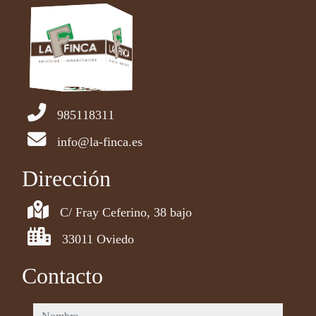
985118311
info@la-finca.es
Dirección
C/ Fray Ceferino, 38 bajo
33011 Oviedo
Contacto
nombre