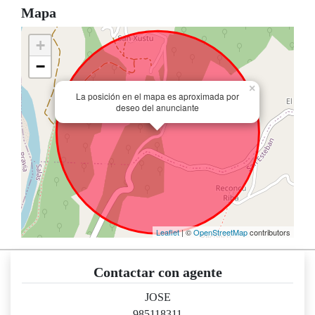
Mapa
+
−
×
La posición en el mapa es aproximada por
deseo del anunciante
Leaflet
| ©
OpenStreetMap
contributors
Contactar con agente
JOSE
985118311