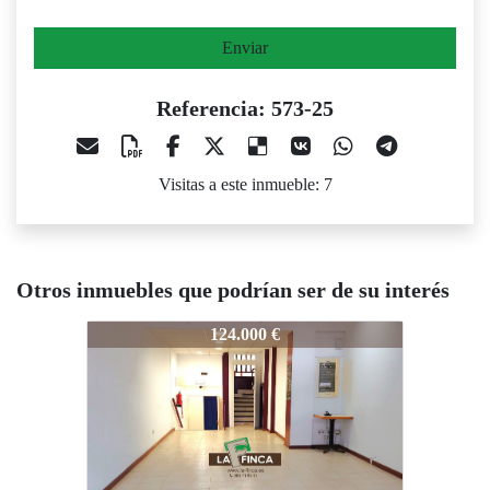
Enviar
Referencia: 573-25
Visitas a este inmueble: 7
Otros inmuebles que podrían ser de su interés
73-25
573-25
573-25
124.000 €
139.000 €