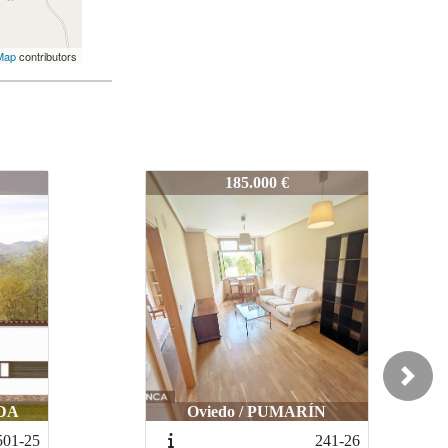
Map
contributors
404-25
160.000 €
Next
N
Castrillón / NAVECES
241-26
492-25