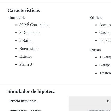
Características
Inmueble
Edificio
2
89 M
Construidos
Ascens
3 Dormitorios
Gastos
2 Baños
Ibi: 32
Buen estado
Extras
Exterior
1 Garaj
Planta 3
Garaje 
Traster
Simulador de hipoteca
Precio inmueble
Impuestos y gastos