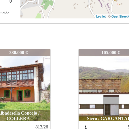
0
ducido.
Leaflet
| ©
OpenStreet
5
404-25
105.000 €
185.000 €
iero / GARGANTADA
Oviedo / PUMARÍ
501-25