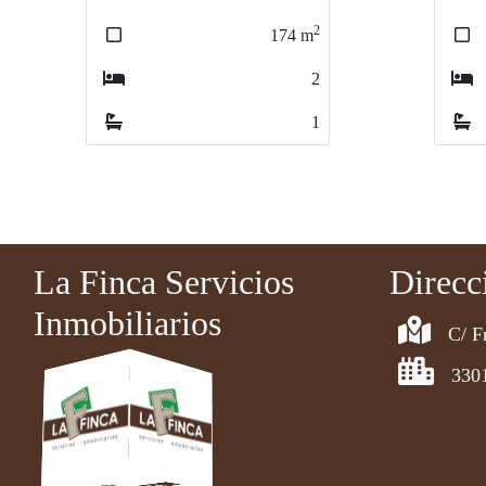
2
324
m
5
2
La Finca Servicios
Direcc
Inmobiliarios
C/ F
330