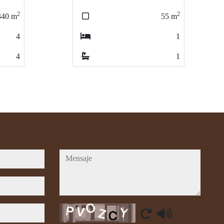
2
2
55
m
76
m
1
3
1
1
mensaje
Captcha