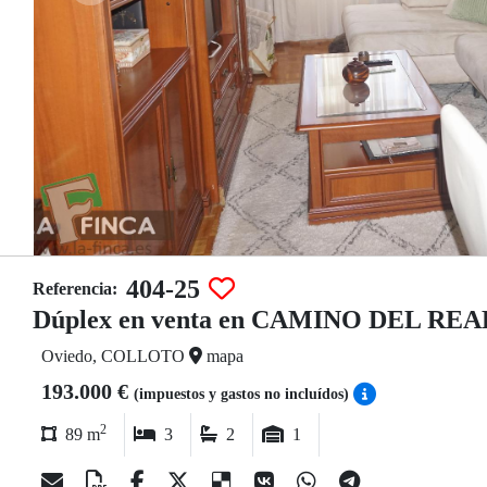
404-25
Referencia:
Dúplex en venta en CAMINO DEL REA
Oviedo, COLLOTO
mapa
193.000 €
(impuestos y gastos no incluídos)
2
89 m
3
2
1