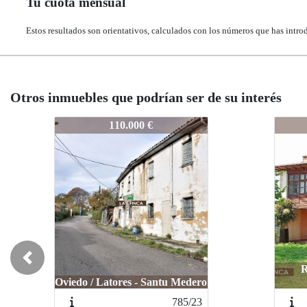
Tu cuota mensual
Estos resultados son orientativos, calculados con los números que has intro
Otros inmuebles que podrían ser de su interés
404-25
404-2
280.000 €
Previous
Ribadesella Concejo /
COLLERA
S
813/26