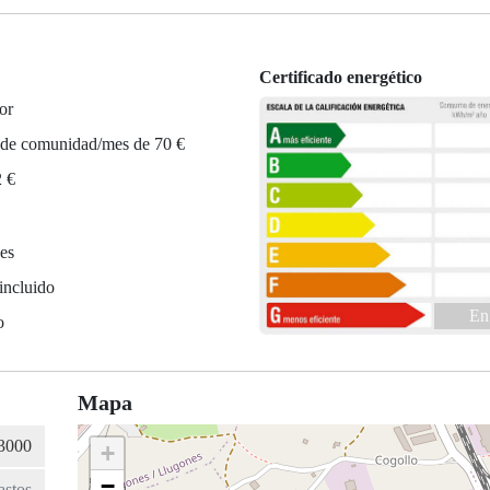
Certificado energético
or
 de comunidad/mes de 70 €
2 €
es
incluido
En
o
Mapa
+
−