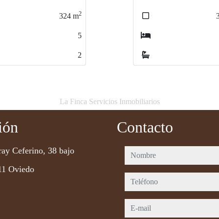
2
340
m
4
4
La Finca Servicios Inmobiliarios
ión
Contacto
ray Ceferino, 38 bajo
nombre
11 Oviedo
teléfono
e-mail