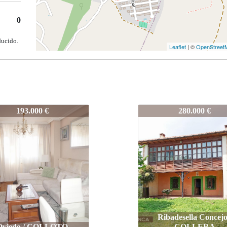
0
ducido.
Leaflet
| ©
OpenStreet
5
435-25
280.000 €
295.000 €
ibadesella Concejo /
COLLERA
Carreño / MONTI