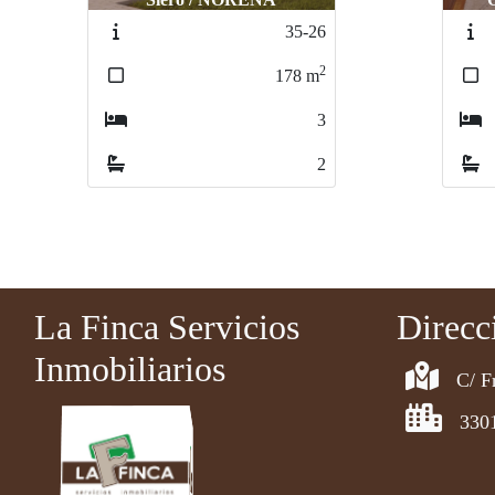
404-25
2
89
m
3
2
La Finca Servicios
Direcc
Inmobiliarios
C/ F
330