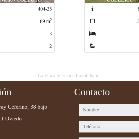
813/26
2
324
m
5
2
La Finca Servicios Inmobiliarios
ión
Contacto
ray Ceferino, 38 bajo
nombre
11 Oviedo
teléfono