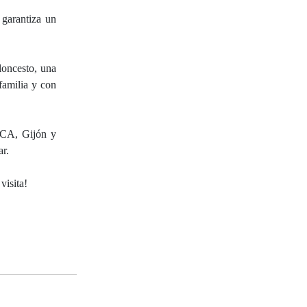
 garantiza un
loncesto, una
familia y con
HUCA, Gijón y
ar.
visita!