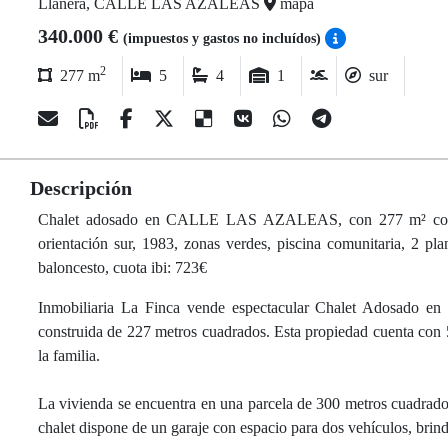
Llanera, CALLE LAS AZALEAS
mapa
340.000 €
(impuestos y gastos no incluídos)
2
277 m
5
4
1
sur
Descripción
Chalet adosado en CALLE LAS AZALEAS, con 277 m² construid
orientación sur, 1983, zonas verdes, piscina comunitaria, 2 pla
baloncesto, cuota ibi: 723€
Inmobiliaria La Finca vende espectacular Chalet Adosado en P
construida de 227 metros cuadrados. Esta propiedad cuenta con 5
la familia.
La vivienda se encuentra en una parcela de 300 metros cuadrados,
chalet dispone de un garaje con espacio para dos vehículos, brin