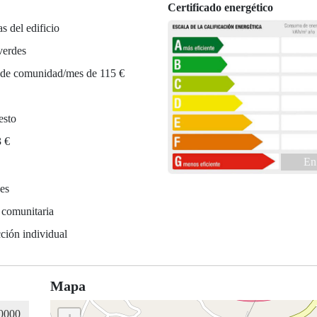
Certificado energético
as del edificio
verdes
 de comunidad/mes de 115 €
esto
3 €
En
es
 comunitaria
ción individual
Mapa