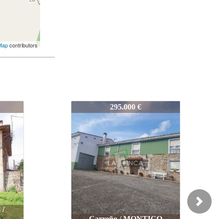
Map
contributors
435-25
185.000 €
Next
CO
Oviedo / PUMARÍN