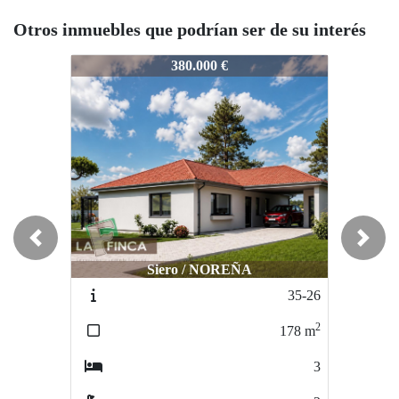
Otros inmuebles que podrían ser de su interés
1-26
721-26
721-26
380.000 €
579.000 €
Previous
Next
Siero / NOREÑA
Oviedo / Sograndio
35-26
410/23
2
2
178
m
442
m
3
8