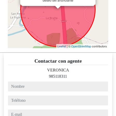
deseo del anunciante
Leaflet
| ©
OpenStreetMap
contributors
Contactar con agente
VERONICA
985118311
nombre
teléfono
e-mail