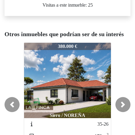
Visitas a este inmueble: 25
Otros inmuebles que podrían ser de su interés
3-25
583-25
583-25
380.000 €
193.000 €
Previous
Next
Siero / NOREÑA
Oviedo / COLLOTO
O
35-26
404-25
2
2