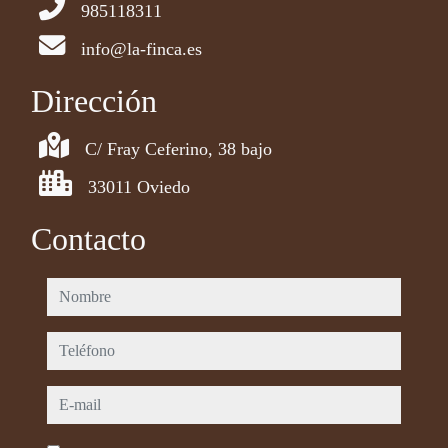
985118311
info@la-finca.es
Dirección
C/ Fray Ceferino, 38 bajo
33011 Oviedo
Contacto
nombre
teléfono
e-mail