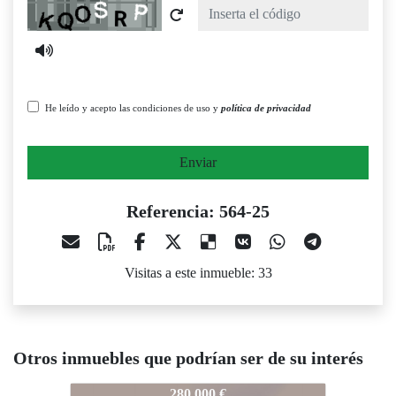
Captcha
He leído y acepto las condiciones de uso y
política de privacidad
Enviar
Referencia: 564-25
Visitas a este inmueble: 33
Otros inmuebles que podrían ser de su interés
564-25
564-25
564-25
280.000 €
185.000 €