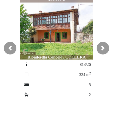
Previous
Next
Ribadesella Concejo / COLLERA
Oviedo / PUMARÍN
813/26
241-26
2
2
324
m
55
m
5
1
2
1