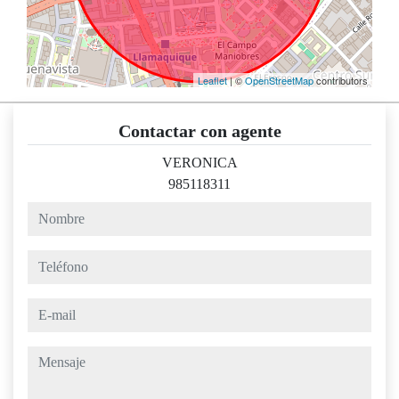
Leaflet
| ©
OpenStreetMap
contributors
Contactar con agente
VERONICA
985118311
nombre
teléfono
e-mail
mensaje