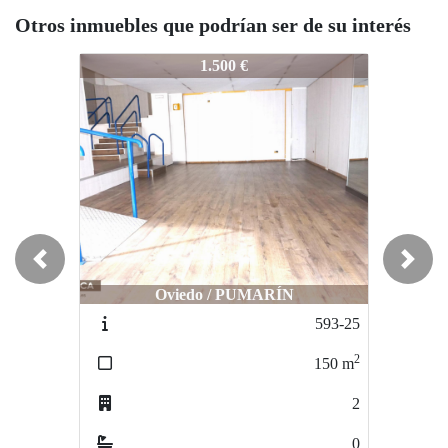
Otros inmuebles que podrían ser de su interés
193-25
193-25
1
1.500 €
1.500 €
Previous
Next
Oviedo / PUMARÍN
Corvera / TRASONA
593-25
806-26
2
2
150
m
144
m
2
4
0
0