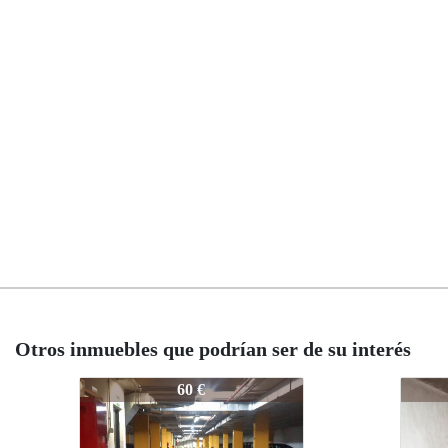
Otros inmuebles que podrían ser de su interés
136-25
136-25
60 €
60 €