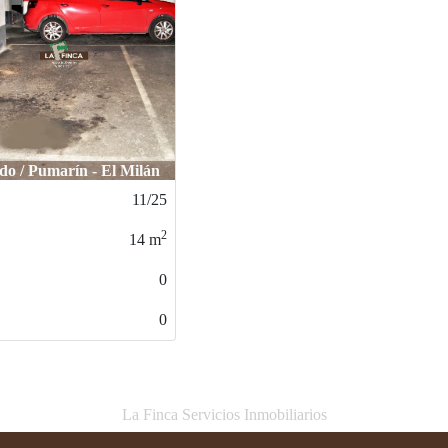
Oviedo / CENTRO
16/24
2
12
m
0
0
La Finca Servicios Inmobiliarios