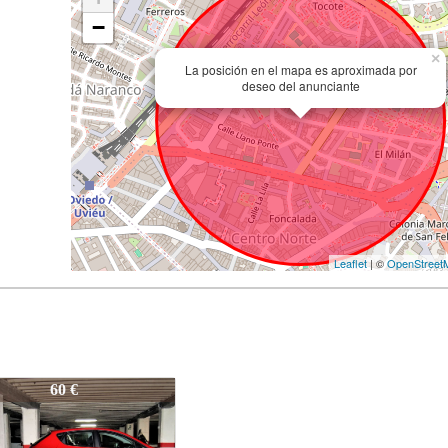
−
×
La posición en el mapa es aproximada por
deseo del anunciante
Leaflet
| ©
OpenStreet
136-25
60 €